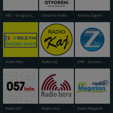
HR2 - Drugi program
Otvoreni Radio
Antena Zagreb
Radio Max
Radio Kaj
ZFM - Zarazno Dobar Radio
Radio 057
Radio Istra
Radio Megaton