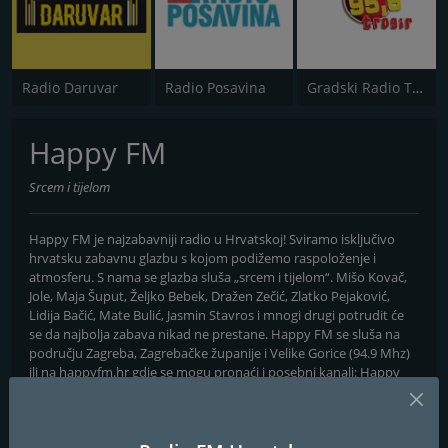
Radio Daruvar
Radio Posavina
Gradski Radio Trogir
Happy FM
Srcem i tijelom
Happy FM je najzabavniji radio u Hrvatskoj! Sviramo isključivo
hrvatsku zabavnu glazbu s kojom podižemo raspoloženje i
atmosferu. S nama se glazba sluša „srcem i tijelom“. Mišo Kovač,
Jole, Maja Šuput, Željko Bebek, Dražen Zečić, Zlatko Pejaković,
Lidija Bačić, Mate Bulić, Jasmin Stavros i mnogi drugi potrudit će
se da najbolja zabava nikad ne prestane. Happy FM se sluša na
području Zagreba, Zagrebačke županije i Velike Gorice (94.9 Mhz)
ili na happyfm.hr gdje se mogu pronaći i posebni kanali: Happy
FEST, Party, Legenda, Klape i Tambura. Pridružite se festivalu
hitova i najboljoj zabavi na radiju!