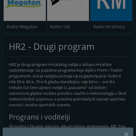
Radio Megaton
Radio 105
Radio Mrežnica
HR2 - Drugi program
HR2 je drugi program Hrvatskog radija u sklopu Hrvatske
radiotelevizije. Uz pojedine programe koje dijeli s Prvim i Trećim
programom, ova je radijska postaja raj za glazboljupce. Volite li
više 50-e, 60-e, 70-e ili glazbu današnjice, nije bitno – sve što
trebate čut ćete upravo ovdje! U „pauzama“ od dobre i
raznovrsne glazbe možete ponešto naučiti o meteorologiji u Školi
meteoroloških pojmova, o pravima potrošača ili saznati sportske
novosti i analize sportskih susreta.
Programi i voditelji
50 godina s Drugim, Aerosol, Album tjedna, Andromeda, ARC Top
40, Avantura promjene, Baraccuda Bar, Dobrodošli u klub, Dobro