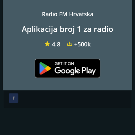
jutro, Dolcevita
Frekvencije FM
Radio FM Hrvatska
Zagreb
: 98.5 FM
Aplikacija broj 1 za radio
Kontakti
4.8
+500k
Web stranica:
http://www.hrt.hr
Adresa:
Prisavlje 3, 10000 Zagreb, Hrvatska
Telefon:
01/616-7002
Društvene mreže