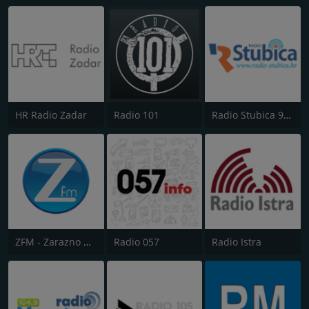
HR Radio Zadar
Radio 101
Radio Stubica 95.6 FM
ZFM - Zarazno Dobar Radio
Radio 057
Radio Istra