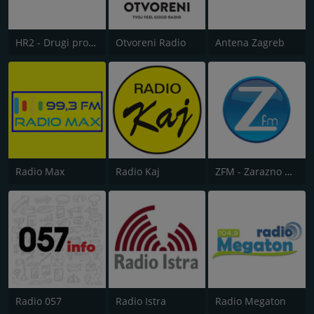
HR2 - Drugi program
Otvoreni Radio
Antena Zagreb
Radio Max
Radio Kaj
ZFM - Zarazno Dobar Radio
Radio 057
Radio Istra
Radio Megaton