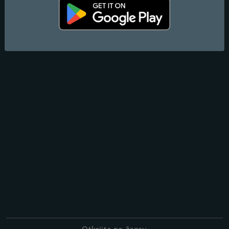
Otkrijte po žanru