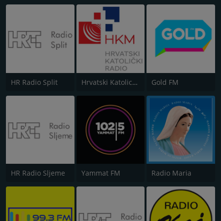
HR Radio Split
Hrvatski Katolicki Radio
Gold FM
HR Radio Sljeme
Yammat FM
Radio Maria