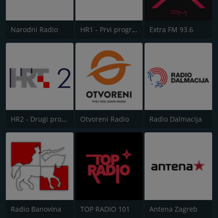
Narodni Radio
HR1 - Prvi program
Extra FM 93.6
HR2 - Drugi program
Otvoreni Radio
Radio Dalmacija
Radio Banovina
TOP RADIO 101
Antena Zagreb