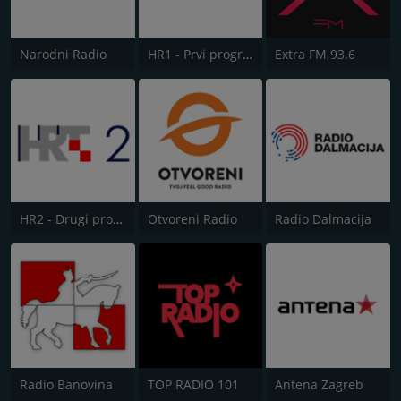
Narodni Radio
HR1 - Prvi program
Extra FM 93.6
HR2 - Drugi program
Otvoreni Radio
Radio Dalmacija
Radio Banovina
TOP RADIO 101
Antena Zagreb