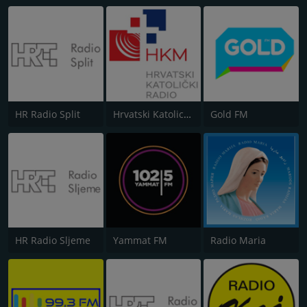
HR Radio Split
Hrvatski Katolicki Radio
Gold FM
HR Radio Sljeme
Yammat FM
Radio Maria