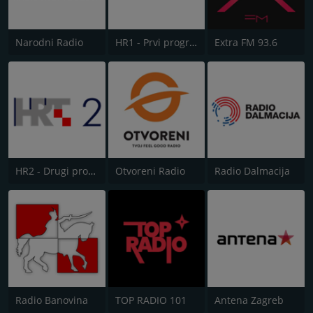
Narodni Radio
HR1 - Prvi program
Extra FM 93.6
HR2 - Drugi program
Otvoreni Radio
Radio Dalmacija
Radio Banovina
TOP RADIO 101
Antena Zagreb