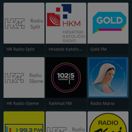
HR Radio Split
Hrvatski Katolicki Radio
Gold FM
HR Radio Sljeme
Yammat FM
Radio Maria