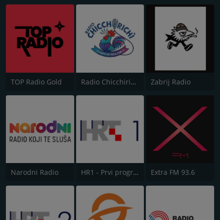
TOP Radio Gold
Radio Chicchirichì
Zabrij Radio
Narodni Radio
HR1 - Prvi program
Extra FM 93.6