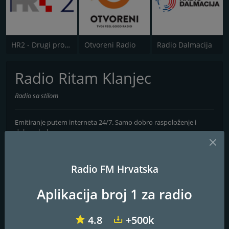
HR2 - Drugi program
Otvoreni Radio
Radio Dalmacija
Radio Ritam Klanjec
Radio sa stilom
Emitiranje putem interneta 24/7. Samo dobro raspoloženje i
dobra glazba.
Kontakti
Radio FM Hrvatska
Web stranica:
http://www.radio-ritam-klanjec.eu
Aplikacija broj 1 za radio
Adresa:
Klanjec, Zagorska 5
Telefon:
+385989191906
4.8
+500k
Email:
info@radio-ritam-klanjec.eu