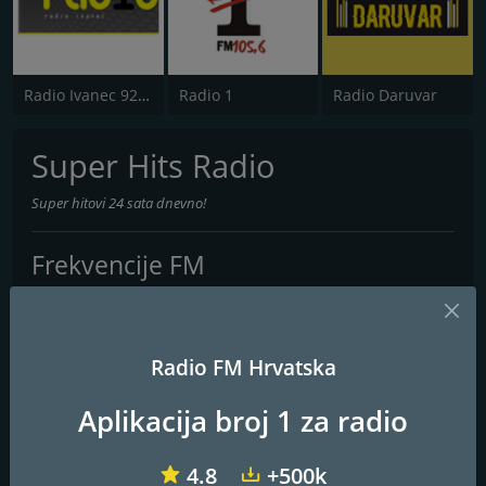
Radio Ivanec 92.8 FM
Radio 1
Radio Daruvar
Super Hits Radio
Super hitovi 24 sata dnevno!
Frekvencije FM
Bjelovar
: Online
Kontakti
Radio FM Hrvatska
Web stranica:
https://superradio.hr/
Aplikacija broj 1 za radio
Adresa:
Ante Starčevića 9, 43000 Bjelovar
Telefon:
+385 043 2222522
4.8
+500k