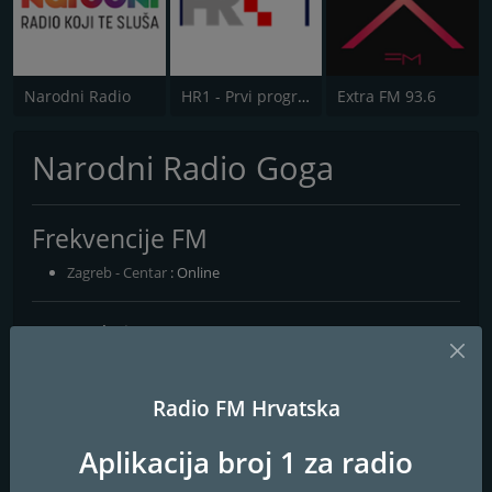
Narodni Radio
HR1 - Prvi program
Extra FM 93.6
Narodni Radio Goga
Frekvencije FM
Zagreb - Centar
: Online
Kontakti
Web stranica:
http://narodniradiogoga.com/
Adresa:
Donja Dedina 1 48267 Sveti Petar Orehovec
Radio FM Hrvatska
Telefon:
099 286 76 75
Aplikacija broj 1 za radio
Email:
dkelemi@gmail.com