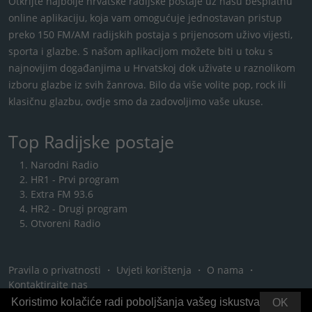
Otkrijte najbolje hrvatske radijske postaje uz našu besplatnu
online aplikaciju, koja vam omogućuje jednostavan pristup
preko 150 FM/AM radijskih postaja s ​​prijenosom uživo vijesti,
sporta i glazbe. S našom aplikacijom možete biti u toku s
najnovijim događanjima u Hrvatskoj dok uživate u raznolikom
izboru glazbe iz svih žanrova. Bilo da više volite pop, rock ili
klasičnu glazbu, ovdje smo da zadovoljimo vaše ukuse.
Top Radijske postaje
Narodni Radio
HR1 - Prvi program
Extra FM 93.6
HR2 - Drugi program
Otvoreni Radio
Pravila o privatnosti
・
Uvjeti korištenja
・
O nama
・
Kontaktirajte nas
Koristimo kolačiće radi poboljšanja vašeg iskustva
OK