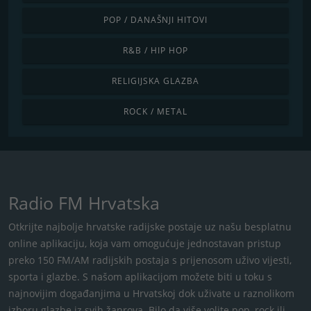
POP / DANAŠNJI HITOVI
R&B / HIP HOP
RELIGIJSKA GLAZBA
ROCK / METAL
Radio FM Hrvatska
Otkrijte najbolje hrvatske radijske postaje uz našu besplatnu
online aplikaciju, koja vam omogućuje jednostavan pristup
preko 150 FM/AM radijskih postaja s ​​prijenosom uživo vijesti,
sporta i glazbe. S našom aplikacijom možete biti u toku s
najnovijim događanjima u Hrvatskoj dok uživate u raznolikom
izboru glazbe iz svih žanrova. Bilo da više volite pop, rock ili